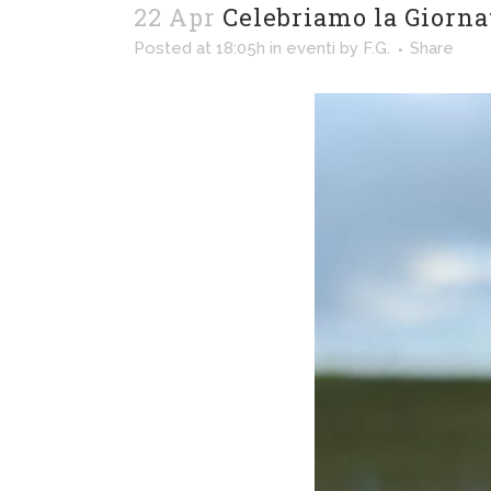
22 Apr
Celebriamo la Giornat
Posted at 18:05h
in
eventi
by
F.G.
Share