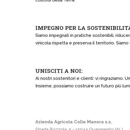
custodi della Terra.
IMPEGNO PER LA SOSTENIBILIT
Siamo impegnati in pratiche sostenibili, riduc
vinicola rispetta e preserva il territorio. Siamo i
UNISCITI A NOI:
Ai nostri sostenitori e clienti: vi ringraziamo
Insieme, possiamo costruire un futuro più lum
Azienda Agricola Colle Manora s.s.
Strada Bozzola, 5 - 15044 Quargnento (AL)