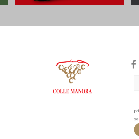
pr
se