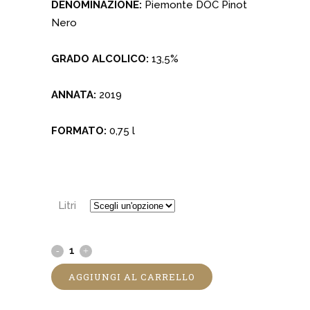
€25.00
DENOMINAZIONE:
Piemonte DOC Pinot
a
Nero
€56.00
GRADO ALCOLICO:
13,5%
ANNATA:
2019
FORMATO:
0,75 l
Litri
AGGIUNGI AL CARRELLO