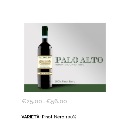
€
25.00
€
56.00
Fascia
-
di
prezzo:
VARIETÀ:
Pinot Nero 100%
da