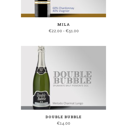
MILA
Fascia
€
22.00
-
€
51.00
di
prezzo:
da
€22.00
a
€51.00
DOUBLE BUBBLE
€
14.00