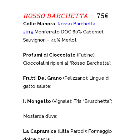
ROSSO BARCHETTA
– 75€
Colle Manora
:
Rosso Barchetta
2019
,Monferrato DOC 60% Cabernet
Sauvignon – 40% Merlot;
Profumi di Cioccolato
(Fubine):
Cioccolatini ripieni al “Rosso Barchetta”;
Frutti Del Grano
(Felizzano): Lingue di
gatto salate;
Il Mongetto
(Vignale): Tris “Bruschetta”;
Mostarda d’uva;
La Capramica
(Litta Parodi): Formaggio
dolce capra;