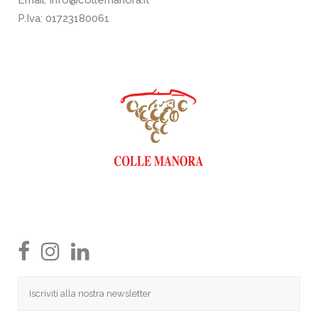
Email:
info@collemanora.it
P.Iva: 01723180061