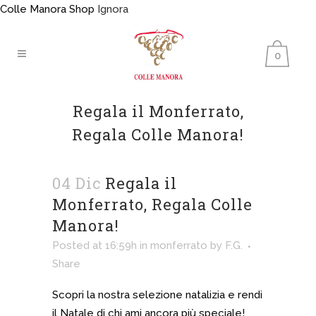
Colle Manora Shop
Ignora
0
Regala il Monferrato,
Regala Colle Manora!
04 Dic
Regala il
Monferrato, Regala Colle
Manora!
Posted at 16:59h
in
monferrato
by
F.G.
Share
Scopri la nostra selezione natalizia e rendi
il Natale di chi ami ancora più speciale!