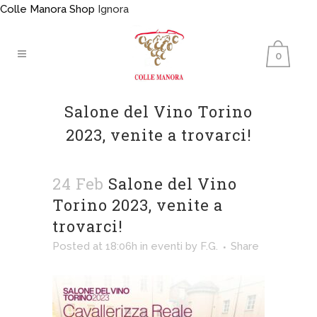
Colle Manora Shop
Ignora
0
Salone del Vino Torino
2023, venite a trovarci!
24 Feb
Salone del Vino
Torino 2023, venite a
trovarci!
Posted at 18:06h
in
eventi
by
F.G.
Share