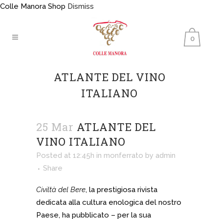
Colle Manora Shop
Dismiss
0
ATLANTE DEL VINO
ITALIANO
25 Mar
ATLANTE DEL
VINO ITALIANO
Posted at 12:45h
in
monferrato
by
admin
Share
Civiltà del Bere
, la prestigiosa rivista
dedicata alla cultura enologica del nostro
Paese, ha pubblicato – per la sua