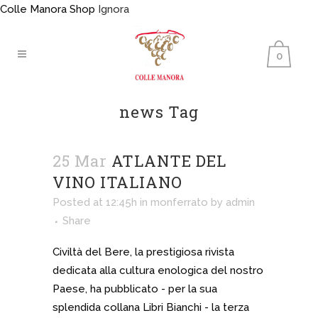
Colle Manora Shop
Ignora
0
news Tag
25 Mar
ATLANTE DEL
VINO ITALIANO
Posted at 12:45h
in
monferrato
by
admin
Share
Civiltà del Bere, la prestigiosa rivista
dedicata alla cultura enologica del nostro
Paese, ha pubblicato - per la sua
splendida collana Libri Bianchi - la terza