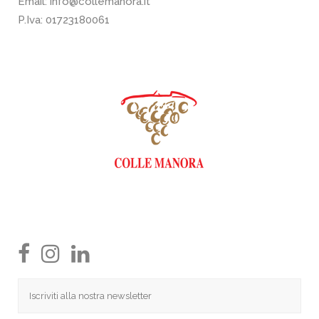
Email:
info@collemanora.it
P.Iva: 01723180061