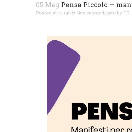
05 Mag
Pensa Piccolo – manif
Posted at 14:14h
in
Non categorizzato
by
F.G.