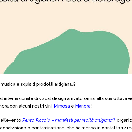
musica e squisiti prodotti artigianali?
val internazionale di visual design arrivato ormai alla sua ottava 
ra con alcuni nostri vini,
Mimosa
e
Manora
!
 dell’evento
Pensa Piccolo – manifesti per realtà artigianali
,
organi
di condivisione e contaminazione, che ha messo in contatto 12 re