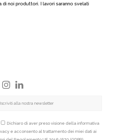
i noi produttori. I lavori saranno svelati
Dichiaro di aver preso visione della informativa
ivacy e acconsento al trattamento dei miei dati ai
nsi del Regolamento UE 2016/679 (GDPR).